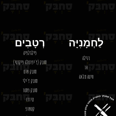
לַחְמָנִיָּה
רְטָבִים
פילדלפיה
רגילה
סחבק (צ'יפוטלה פיקנטי)
או
סחבק שום
חיטה מלאה
סחבק צ'ילי
סחבק פסטו
מיונז
קטשופ