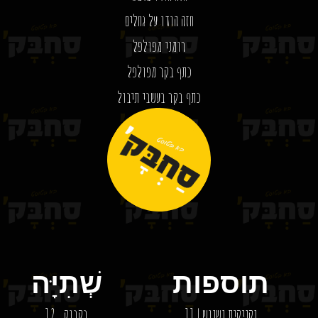
חזה הודו על גחלים
רומני מפולפל
כתף בקר מפולפל
כתף בקר בעשבי תיבול
סלמי איטלקי
רוסטביף צלי בקר
מעדן אווז
תוספות
שְׁתִיָּה
נקניקית נשנוש | 11
בקבוק…12