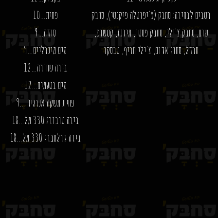
רטבים לבחירה: סחבק (צ'יפוטלה פיקנטי), סחבק
פחית…10
שום, סחבק צ'ילי, סחבק פסטו, מיונז, קטשופ,
סודה…9
חרדל, סחוג אדום, צ'ילי חריף, טבסקו
מים מינרליים…9
בירה שחורה…12
מים בטעמים…12
פחית משקה אנרגיה …9
בירה טובורג 330 מל…18
בירה קרלסברג 330 מל…18