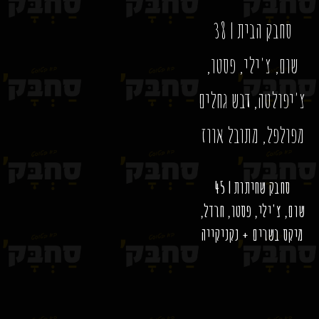
סחבק הבית | 38
שום, צ'ילי, פסטו,
צ'יפולטה, דבש גחלים
מפולפל, מתובל אווז
סחבק שחיתות | 45
שום, צ'ילי, פסטו, חרדל,
מיקס בשרים + נקניקייה