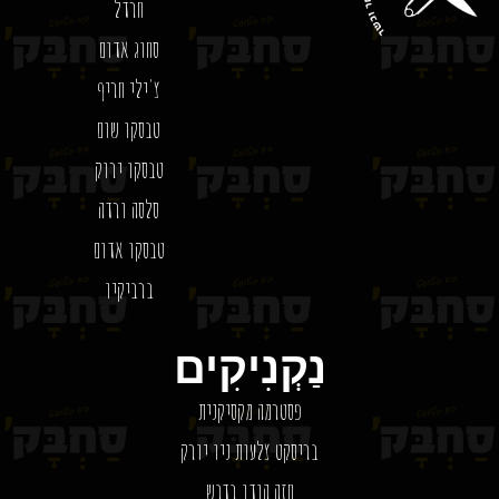
חרדל
סחוג אדום
צ'ילי חריף
טבסקו שום
טבסקו ירוק
סלסה ורדה
טבסקו אדום
ברביקיו
נַקְנִיקִים
פסטרמה מקסיקנית
בריסקט צלעות ניו יורק
חזה הודו בדבש