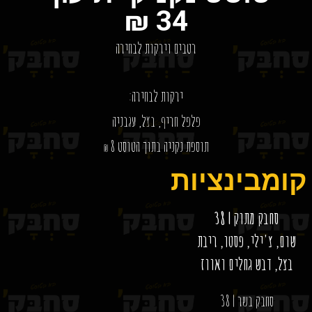
34 ₪
רטבים וירקות לבחירה
ירקות לבחירה:
פלפל חריף, בצל, עגבניה
תוספת נקניה בתוך הטוסט 8
₪
קומבינציות
סחבק מתוק | 38
שום, צ'ילי, פסטו, ריבת
בצל, דבש גחלים ואווז
סחבק בשר | 38