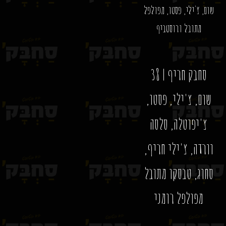
שום, צ'ילי, פסטו, מפולפל
מתובל ורוסטביף
סחבק חריף | 38
שום, צ'ילי, פסטו,
צ'יפוטלה, סלסה
וורדה, צ'ילי חריף,
סחוג, טבסקו מתובל
מפולפל רומני